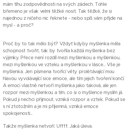
mám tíhu zodpovědnosti na svých zádech. Tohle
břemeno je však velmi těžké nosit. Tak těžké, že si
najednou z ničeho nic řeknete - nebo spíš vám přijde na
mysl - a proč?
Proč by to tak mělo být? Vždyť kdyby myšlenka měla
schopnost tvořit, tak by tvořila každá myšlenka bez
výjimky. Přece není rozdíl mezi myšlenkou a myšlenkou,
mezi myšlenkou ve vzteku a myšlenkou v lásce... Vše je
myšlenka. Jen písmena tvořící věty prolétávající mou
hlavou vyvolávající sice emoce, ale tím jejich tvoření končí.
A emoci vlastně netvoří myšlenka jako taková, ale jen
rozpor mezi myšlenkou a tím, co si o myšlence myslím já.
Pokud ji nechci přijmout, vzniká rozpor a vztek. Pokud se
s ní ztotožním a je mi příjemná, vzniká emoce
spokojenosti...
Takže myšlenka netvoří. Uffff. Jaká úleva.