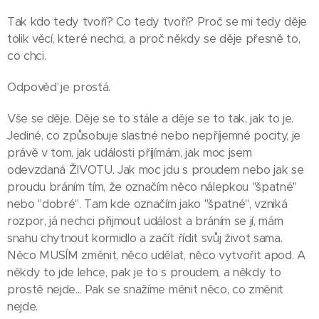
Tak kdo tedy tvoří? Co tedy tvoří? Proč se mi tedy děje
tolik věcí, které nechci, a proč někdy se děje přesně to,
co chci.
Odpověď je prostá.
Vše se děje. Děje se to stále a děje se to tak, jak to je.
Jediné, co způsobuje slastné nebo nepříjemné pocity, je
právě v tom, jak události přijímám, jak moc jsem
odevzdaná ŽIVOTU. Jak moc jdu s proudem nebo jak se
proudu bráním tím, že označím něco nálepkou "špatné"
nebo "dobré". Tam kde označím jako "špatné", vzniká
rozpor, já nechci přijmout událost a bráním se jí, mám
snahu chytnout kormidlo a začít řídit svůj život sama.
Něco MUSÍM změnit, něco udělat, něco vytvořit apod. A
někdy to jde lehce, pak je to s proudem, a někdy to
prostě nejde... Pak se snažíme měnit něco, co změnit
nejde.