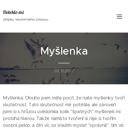
Doteklo mi
střípky Vesmírného chaosu...
Myšlenka
03.11.2017
Myšlenka. Dlouho jsem měla pocit, že naše myšlenky tvoří
skutečnost. Tato skutečnost mě potěšila, ale zároveň
jsem si s hrůzou uvědomila, kolik "špatných" myšlenek mi
probíhá hlavou. Takže namísto tvoření si ráje si tvořím
osobní peklo, a čím víc se snažím myslet "správně", tím víc