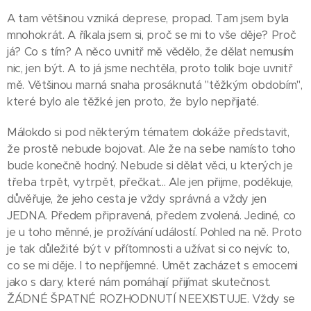
A tam většinou vzniká deprese, propad. Tam jsem byla
mnohokrát. A říkala jsem si, proč se mi to vše děje? Proč
já? Co s tím? A něco uvnitř mě vědělo, že dělat nemusím
nic, jen být. A to já jsme nechtěla, proto tolik boje uvnitř
mě. Většinou marná snaha prosáknutá "těžkým obdobím",
které bylo ale těžké jen proto, že bylo nepřijaté.
Málokdo si pod některým tématem dokáže představit,
že prostě nebude bojovat. Ale že na sebe namísto toho
bude konečně hodný. Nebude si dělat věci, u kterých je
třeba trpět, vytrpět, přečkat... Ale jen přijme, poděkuje,
důvěřuje, že jeho cesta je vždy správná a vždy jen
JEDNA. Předem připravená, předem zvolená. Jediné, co
je u toho měnné, je prožívání událostí. Pohled na ně. Proto
je tak důležité být v přítomnosti a užívat si co nejvíc to,
co se mi děje. I to nepříjemné. Umět zacházet s emocemi
jako s dary, které nám pomáhají přijímat skutečnost.
ŽÁDNÉ ŠPATNÉ ROZHODNUTÍ NEEXISTUJE. Vždy se