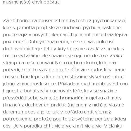
musíme ještě chvíli počkat.
Záleží hodně na zkušenostech bytosti i z jiných inkarnací,
kde si již mohla projít skrze duchovní pýchu a následně
poučena již v nových inkarnacích je mnohem ostražitější a
pokornější. Dobrým znamením, že se o vás pokouší
duchovní pýcha je tehdy, když nejsme
uvnitř
v souladu s
tím, co vytváříme, ale snažíme se najít někde
tam venku
štempl na naše chování. Něco nebo někoho, kdo nám
potvrdí, že je to vlastně dobře. Čím více bytostí najdeme,
tím se cítíme lépe a lépe, a přestáváme slyšet naši intuici
jdoucí z moudrosti srdce. Příkladem bych mohla uvést onu
hojnost a bohatství v duchovní sféře, kdy se snažíme
přesvědčit sebe sama, že
hromadění
majetku a hmoty
(financí) z duchovních praktik (nejenom z nich) je vlastně
darem z nebes a je to tak v pořádku chtít víc, než
potřebujeme, protože jsou to už světelné peníze a kdesi
cosi. Je v pořádku chtít víc a víc a mít víc a víc. V článku