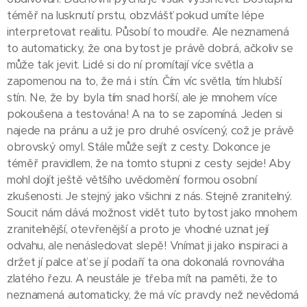
téměř na lusknutí prstu, obzvlášť pokud umíte lépe
interpretovat realitu. Působí to moudře. Ale neznamená
to automaticky, že ona bytost je právě dobrá, ačkoliv se
může tak jevit. Lidé si do ní promítají více světla a
zapomenou na to, že má i stín. Čím víc světla, tím hlubší
stín. Ne, že by byla tím snad horší, ale je mnohem více
pokoušena a testována! A na to se zapomíná. Jeden si
najede na pránu a už je pro druhé osvícený, což je právě
obrovský omyl. Stále může sejít z cesty. Dokonce je
téměř pravidlem, že na tomto stupni z cesty sejde! Aby
mohl dojít ještě většího uvědomění formou osobní
zkušenosti. Je stejný jako všichni z nás. Stejně zranitelný.
Soucit nám dává možnost vidět tuto bytost jako mnohem
zranitelnější, otevřenější a proto je vhodné uznat její
odvahu, ale nenásledovat slepě! Vnímat ji jako inspiraci a
držet jí palce ať se jí podaří ta ona dokonalá rovnováha
zlatého řezu. A neustále je třeba mít na paměti, že to
neznamená automaticky, že má víc pravdy než nevědomá