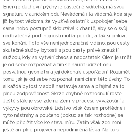
Energie duchovní pýchy je částečně viditelná, má svou
signaturu v aurickém poli. Nevědomá i ta vědomá, kde si je
již bytost vědoma, že využívá ostatní k uspokojení sebe
sama, nebo postupně sklouzává k charitě, aby se o svůj
nadbytečný podíl hojnosti mohla podělit, a tak si omluvit
své konání. Toto vše není jednoznačně viděno, jsou cesty
skutečné služby bytosti a jsou cesty právě zneužití
službou, kdy se vytváří chaos a nedostatek. Cílem je umět
je od sebe rozpoznat a tím se naučit udržet onu
posvátnou geometrii a její dokonalé uspořádání. Rozumět
tomu, jak je od sebe rozpoznat, není cílem této úvahy. To
si každá bytost v sobě nastavuje sama a přejímá za to
plnou zodpovědnost. Skrze chybné rozhodnutí roste.
Ještě stále je vše zde na Zemi v procesu vyvažování a
výkyvy jsou obrovské. Lidstvo však časem prohlédne i
tyto nástrahy a poučeno (pokud se tak rozhodne) se
může přiblížit více ke stavu míru. Zatím však zde není
ještě ani plně projevena nepodmíněná láska. Na to si