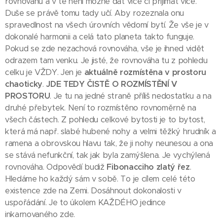
rovnováhu a v té není možné dát více či přijímat více.
Duše se právě tomu tady učí. Aby rozeznala onu
spravedlnost na všech úrovních vědomí bytí. Že vše je v
dokonalé harmonii a celá tato planeta takto funguje.
Pokud se zde nezachová rovnováha, vše je ihned vidět
odrazem tam venku. Je jisté, že rovnováha tu z pohledu
celku je VŽDY. Jen je
aktuálně rozmístěna v prostoru
chaoticky
.
JDE TEDY ČISTĚ O ROZMÍSTĚNÍ V
PROSTORU
. Je tu na jedné straně příliš nedostatku a na
druhé přebytek. Není to rozmístěno rovnoměrně na
všech částech. Z pohledu celkové bytosti je to bytost,
která má např. slabé hubené nohy a velmi těžký hrudník a
ramena a obrovskou hlavu tak, že ji nohy neunesou a ona
se stává nefunkční, tak jak byla zamýšlena. Je vychýlená
rovnováha. Odpovědí budiž
Fibonacciho zlatý řez
.
Hledáme ho každý sám v sobě. To je cílem celé této
existence zde na Zemi. Dosáhnout dokonalosti v
uspořádání. Je to úkolem KAŽDÉHO jedince
inkarnovaného zde.