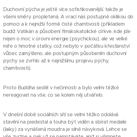
Duchovní pýcha je ještě více sofistikovanější, takže je
všemi směry propletená. A vrací nás postupně oklikou do
pomoci a k nejnižší formě čisté chamtivosti (příkladem
budiž Vatikán a působení římskokatolické církve, kde jde
nejen o moc v úrovni energie (psychickou), ale ve velké
míře o hmotné statky, což nebylo v počátku křesťanství
vůbec zamýšleno, ale postupným působením duchovní
pýchy se zvrhlo až k nejnižšímu projevu pýchy,
chamtivosti).
Proto Buddha seděl v nečinnosti a bylo velmi těžké
nereagovat na vše, co se kolem něj utvářelo.
V dnešní době sociálních sítí se velmi těžko odolává
stavění na piedestal a touha být viděn a sbírat medaile
(laiky) za vynášená moudra je silně návyková. Lehce se
vše zvrtne a pak už se namotáváte, aniž si všimnete.