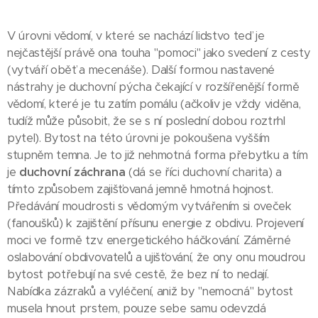
V úrovni vědomí, v které se nachází lidstvo teď je
nejčastější právě ona touha "pomoci" jako svedení z cesty
(vytváří oběť a mecenáše). Další formou nastavené
nástrahy je duchovní pýcha čekající v rozšířenější formě
vědomí, které je tu zatím pomálu (ačkoliv je vždy viděna,
tudíž může působit, že se s ní poslední dobou roztrhl
pytel). Bytost na této úrovni je pokoušena vyšším
stupněm temna. Je to již nehmotná forma přebytku a tím
je
duchovní záchrana
(dá se říci duchovní charita) a
tímto způsobem zajišťovaná jemně hmotná hojnost.
Předávání moudrosti s vědomým vytvářením si oveček
(fanoušků) k zajištění přísunu energie z obdivu. Projevení
moci ve formě tzv. energetického háčkování. Záměrné
oslabování obdivovatelů a ujišťování, že ony onu moudrou
bytost potřebují na své cestě, že bez ní to nedají.
Nabídka zázraků a vyléčení, aniž by "nemocná" bytost
musela hnout prstem, pouze sebe samu odevzdá