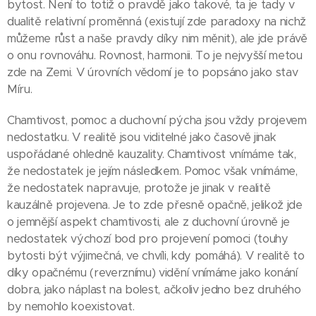
bytost. Není to totiž o pravdě jako takové, ta je tady v
dualitě relativní proměnná (existují zde paradoxy na nichž
můžeme růst a naše pravdy díky nim měnit), ale jde právě
o onu rovnováhu. Rovnost, harmonii. To je nejvyšší metou
zde na Zemi. V úrovních vědomí je to popsáno jako stav
Míru.
Chamtivost, pomoc a duchovní pýcha jsou vždy projevem
nedostatku. V realitě jsou viditelné jako časově jinak
uspořádané ohledně kauzality. Chamtivost vnímáme tak,
že nedostatek je jejím následkem. Pomoc však vnímáme,
že nedostatek napravuje, protože je jinak v realitě
kauzálně projevena. Je to zde přesně opačně, jelikož jde
o jemnější aspekt chamtivosti, ale z duchovní úrovně je
nedostatek výchozí bod pro projevení pomoci (touhy
bytosti být výjimečná, ve chvíli, kdy pomáhá). V realitě to
díky opačnému (reverznímu) vidění vnímáme jako konání
dobra, jako náplast na bolest, ačkoliv jedno bez druhého
by nemohlo koexistovat.