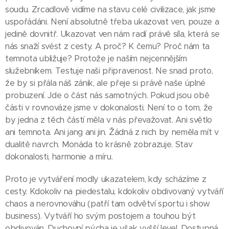
soudu. Zrcadlově vidíme na stavu celé civilizace, jak jsme
uspořádáni. Není absolutně třeba ukazovat ven, pouze a
jedině dovnitř. Ukazovat ven nám radí právě síla, která se
nás snaží svést z cesty. A proč? K čemu? Proč nám ta
temnota ubližuje? Protože je naším nejcennějším
služebníkem. Testuje naši připravenost. Ne snad proto,
že by si přála náš zánik, ale přeje si právě naše úplné
probuzení. Jde o část nás samotných. Pokud jsou obě
části v rovnováze jsme v dokonalosti. Není to o tom, že
by jedna z těch částí měla v nás převažovat. Ani světlo
ani temnota. Ani jang ani jin. Žádná z nich by neměla mít v
dualitě navrch. Monáda to krásně zobrazuje. Stav
dokonalosti, harmonie a míru.
Proto je vytváření modly ukazatelem, kdy scházíme z
cesty. Kdokoliv na piedestalu, kdokoliv obdivovaný vytváří
chaos a nerovnováhu (patří tam odvětví sportu i show
business). Vytváří ho svým postojem a touhou být
obdivován. Duchovní pýcha je však vyšší level. Dostupná