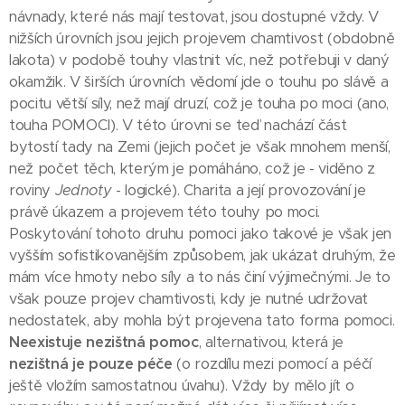
návnady, které nás mají testovat, jsou dostupné vždy. V
nižších úrovních jsou jejich projevem chamtivost (obdobně
lakota) v podobě touhy vlastnit víc, než potřebuji v daný
okamžik. V širších úrovních vědomí jde o touhu po slávě a
pocitu větší síly, než mají druzí, což je touha po moci (ano,
touha POMOCI). V této úrovni se teď nachází část
bytostí tady na Zemi (jejich počet je však mnohem menší,
než počet těch, kterým je pomáháno, což je - viděno z
roviny
Jednoty
- logické). Charita a její provozování je
právě úkazem a projevem této touhy po moci.
Poskytování tohoto druhu pomoci jako takové je však jen
vyšším sofistikovanějším způsobem, jak ukázat druhým, že
mám více hmoty nebo síly a to nás činí výjimečnými. Je to
však pouze projev chamtivosti, kdy je nutné udržovat
nedostatek, aby mohla být projevena tato forma pomoci.
Neexistuje nezištná pomoc
, alternativou, která je
nezištná je pouze péče
(o rozdílu mezi pomocí a péčí
ještě vložím samostatnou úvahu). Vždy by mělo jít o