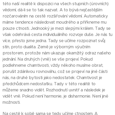
této naší realitě k dispozici na všech stupních (úrovních)
vědomí, dá-li se to tak nazvat. A to bývá nejčastějším
rozčarováním na cestě rozšiřování vědomí. Automaticky
máme tendence následovat moudrého a přiřkneme mu
pouze ctnosti. Jednooký je mezi slepými králem. Tady se
však odehrává cesta individuálního rozvoje duše. Je nás tu
více, přesto jsme jedna. Tady se učíme rozpoznat svůj
stín, proto dualita. Země je výborným výučním
prostorem, protože nám ukazuje okamžitý odraz našeho
jednání. Na druhých (vně) se vše projeví. Pokud
podlehneme chamtivosti, vždy někoho musíme obrat,
porušit zdánlivou rovnováhu, což se projeví na jiné části
nás, na druhé bytosti jako nedostatek. Chamtivost je
předchůdcem nedostatku. Tady v této realitě to
můžeme snadno vidět. Rozhodnutí uvnitř a následek je
vidět vně. Pokud není harmonie, je disharmonie. Není jiné
možnosti.
Na cestě k sobě sama se tedy učíme ctnostem. A