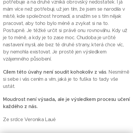
potřebuje a na druhé vzniká obrovský nedostatek. I já
mám více než potřebuji, už jen tím, že jsem se narodila v
místě, kde společnost hromadí, a snažím se s tím nějak
pracovat, aby toho bylo méně a zvykat si na to.
Postupně. Je těžké určit si právě onu rovnováhu. Kdy už
je to méně, a kdy je to zase moc. Chudoba je určité
nastavení mysli, ale bez té druhé strany, která chce víc,
by nemohla existovat. Je prostě jen výsledkem
vzájemného působení.
Cílem této úvahy není soudit kohokoliv z vás
. Nesmírně
si sebe i vás cením a vím, jaká je to fuška to tady vše
ustát.
Moudrost není výsada, ale je výsledkem procesu učení
každého z nás.
Ze srdce Veronika Laué 💗