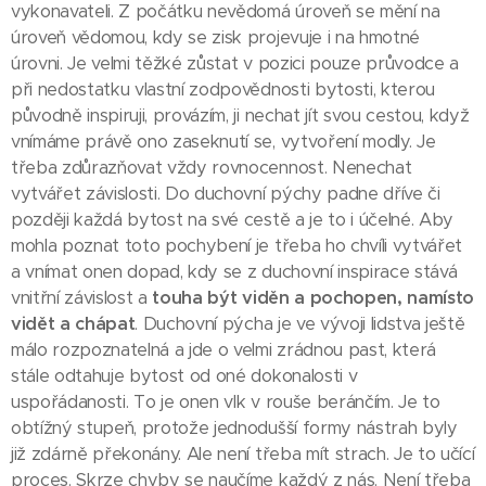
vykonavateli. Z počátku nevědomá úroveň se mění na
úroveň vědomou, kdy se zisk projevuje i na hmotné
úrovni. Je velmi těžké zůstat v pozici pouze průvodce a
při nedostatku vlastní zodpovědnosti bytosti, kterou
původně inspiruji, provázím, ji nechat jít svou cestou, když
vnímáme právě ono zaseknutí se, vytvoření modly. Je
třeba zdůrazňovat vždy rovnocennost. Nenechat
vytvářet závislosti. Do duchovní pýchy padne dříve či
později každá bytost na své cestě a je to i účelné. Aby
mohla poznat toto pochybení je třeba ho chvíli vytvářet
a vnímat onen dopad, kdy se z duchovní inspirace stává
vnitřní závislost a
touha být viděn a pochopen, namísto
vidět a chápat
. Duchovní pýcha je ve vývoji lidstva ještě
málo rozpoznatelná a jde o velmi zrádnou past, která
stále odtahuje bytost od oné dokonalosti v
uspořádanosti. To je onen vlk v rouše beránčím. Je to
obtížný stupeň, protože jednodušší formy nástrah byly
již zdárně překonány. Ale není třeba mít strach. Je to učící
proces. Skrze chyby se naučíme každý z nás. Není třeba