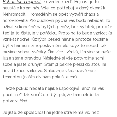
Bohatství a hojnost
je uveden rozdíl. Hojnost je tu
neustále kolem nás. Vše, co potřebuji v daný okamžik.
Nehromadit. Hromaděním se opět vytváří chaos a
nerovnováha. Ale duchovní pýcha vás bude nabádat, že
užívat si konečně nabytých peněz, bez výčitek, protože
teď je to čisté, je v pořádku. Proto na to bude vznikat (a
vzniká) hodně různých besed, hlavně protože toužíme
být v harmonii a neposkvrněni, ale když to nesedí, tak
musíme sehnat svědky. Čím více svědků, tím více se naše
iluze stane pravdou. Následně si vše potvrdíme sami
sobě a ještě druhým. Štempl pěkně pleskl do stolu na
neviditelnou smlouvu. Smlouva je však uzavřena s
temnotou (naším drahým pokušitelem).
Takže pokud hledáte nějaké uspokojivé "ano" na váš
pocit "ne", tak si můžete být jisti, že tam někde ta
potvora číhá 🤣
Je jisté, že společnost na jedné straně má víc, než