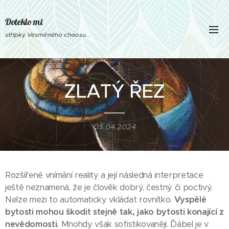
Doteklo mi
střípky Vesmírného chaosu...
ZLATÝ ŘEZ
03.04.2024
Rozšířené vnímání reality a její následná interpretace
ještě neznamená, že je člověk dobrý, čestný či poctivý.
Nelze mezi to automaticky vkládat rovnítko.
Vyspělé
bytosti mohou škodit stejně tak, jako bytosti konající z
nevědomosti.
Mnohdy však sofistikovaněji. Ďábel je v